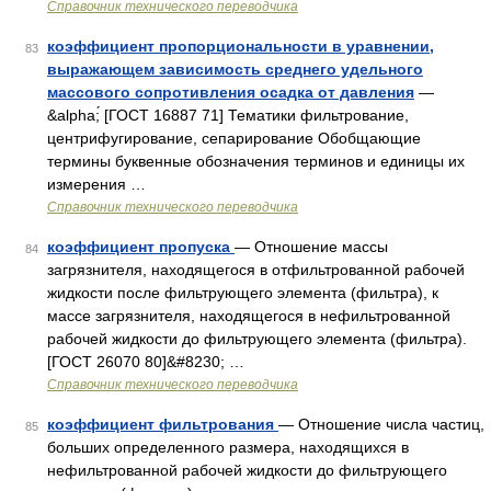
Справочник технического переводчика
коэффициент пропорциональности в уравнении,
83
выражающем зависимость среднего удельного
массового сопротивления осадка от давления
—
&alpha;́ [ГОСТ 16887 71] Тематики фильтрование,
центрифугирование, сепарирование Обобщающие
термины буквенные обозначения терминов и единицы их
измерения …
Справочник технического переводчика
коэффициент пропуска
— Отношение массы
84
загрязнителя, находящегося в отфильтрованной рабочей
жидкости после фильтрующего элемента (фильтра), к
массе загрязнителя, находящегося в нефильтрованной
рабочей жидкости до фильтрующего элемента (фильтра).
[ГОСТ 26070 80]&#8230; …
Справочник технического переводчика
коэффициент фильтрования
— Отношение числа частиц,
85
больших определенного размера, находящихся в
нефильтрованной рабочей жидкости до фильтрующего