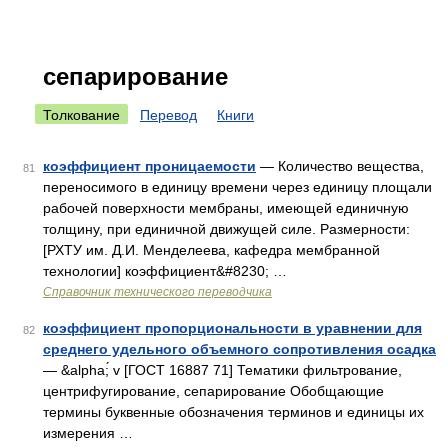
сепарирование
Толкование
Перевод
Книги
коэффициент проницаемости
— Количество вещества,
81
переносимого в единицу времени через единицу площали
рабочей поверхности мембраны, имеющей единичную
толщину, при единичной движущей силе. Размерности:
[РХТУ им. Д.И. Менделеева, кафедра мембранной
технологии] коэффициент&#8230; …
Справочник технического переводчика
коэффициент пропорциональности в уравнении для
82
среднего удельного объемного сопротивления осадка
— &alpha;́ v [ГОСТ 16887 71] Тематики фильтрование,
центрифугирование, сепарирование Обобщающие
термины буквенные обозначения терминов и единицы их
измерения …