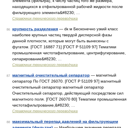
элемента (фильтра), к числу частиц того же размера,
находящихся в отфильтрованной рабочей жидкости после
фильтрующего элемента&#8230; …
Справочник технического переводчика
крупность разделения
— dк м Бесконечно узкий класс
86
наиболее крупных частиц твердой дисперсной фазы
данной плотности, которые могут быть вынесены с
фугатом. [ГОСТ 16887 71] [ГОСТ Р 51109 97] Тематики
промышленная чистотафильтрование, центрифугирование,
сепарирование&#8230; …
Справочник технического переводчика
магнитный очистительный сепаратор
— магнитный
87
сепаратор По ГОСТ 26070. [ГОСТ Р 51109 97] магнитный
очистительный сепаратор магнитный сепаратор
Очистительный сепаратор, действующий посредством сил
магнитного поля. [ГОСТ 26070 80] Тематики промышленная
чистотафильтрование,&#8230; …
Справочник технического переводчика
максимальный перепад давлений на фильтрующем
88
элементе (фильтре)
— Наибольшее значение перепада